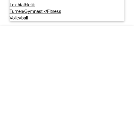
Leichtathletik
Turnen/Gymnastik/Fitness
Volleyball
Footer menu
Startseite
Impressum
Datenschutz
User account menu
Anmelden