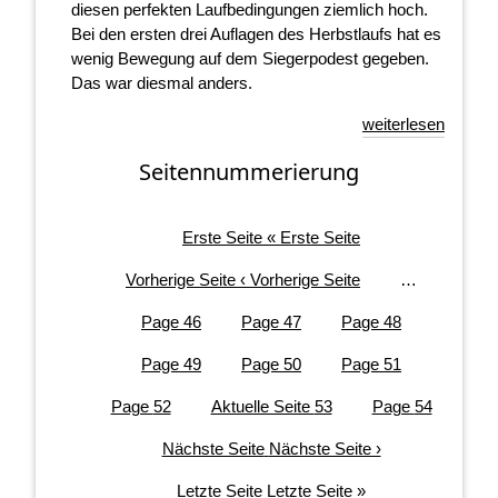
diesen perfekten Laufbedingungen ziemlich hoch.
Bei den ersten drei Auflagen des Herbstlaufs hat es
wenig Bewegung auf dem Siegerpodest gegeben.
Das war diesmal anders.
weiterlesen
Seitennummerierung
Erste Seite
« Erste Seite
Vorherige Seite
‹ Vorherige Seite
…
Page
46
Page
47
Page
48
Page
49
Page
50
Page
51
Page
52
Aktuelle Seite
53
Page
54
Nächste Seite
Nächste Seite ›
Letzte Seite
Letzte Seite »