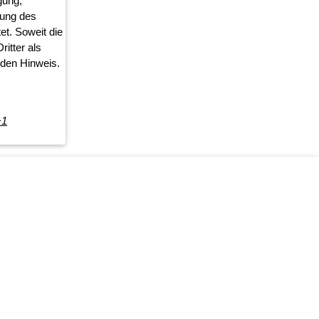
gung,
mung des
et. Soweit die
ritter als
nden Hinweis.
+1