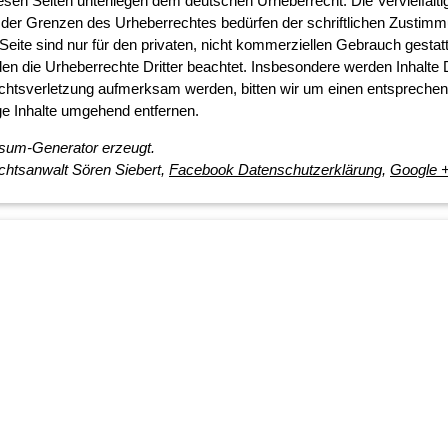
iesen Seiten unterliegen dem deutschen Urheberrecht. Die Vervielfälti
b der Grenzen des Urheberrechtes bedürfen der schriftlichen Zustim
Seite sind nur für den privaten, nicht kommerziellen Gebrauch gestatt
rden die Urheberrechte Dritter beachtet. Insbesondere werden Inhalte D
rechtsverletzung aufmerksam werden, bitten wir um einen entspreche
e Inhalte umgehend entfernen.
ssum-Generator erzeugt.
chtsanwalt Sören Siebert,
Facebook Datenschutzerklärung
,
Google 
Footer menu
Startseite
Impressum