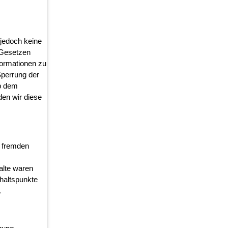
r jedoch keine
 Gesetzen
nformationen zu
Sperrung der
ab dem
en wir diese
e fremden
alte waren
nhaltspunkte
.