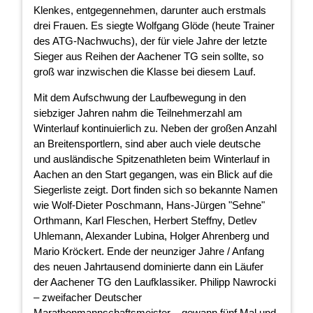
Klenkes, entgegennehmen, darunter auch erstmals
drei Frauen. Es siegte Wolfgang Glöde (heute Trainer
des ATG-Nachwuchs), der für viele Jahre der letzte
Sieger aus Reihen der Aachener TG sein sollte, so
groß war inzwischen die Klasse bei diesem Lauf.
Mit dem Aufschwung der Laufbewegung in den
siebziger Jahren nahm die Teilnehmerzahl am
Winterlauf kontinuierlich zu. Neben der großen Anzahl
an Breitensportlern, sind aber auch viele deutsche
und ausländische Spitzenathleten beim Winterlauf in
Aachen an den Start gegangen, was ein Blick auf die
Siegerliste zeigt. Dort finden sich so bekannte Namen
wie Wolf-Dieter Poschmann, Hans-Jürgen "Sehne"
Orthmann, Karl Fleschen, Herbert Steffny, Detlev
Uhlemann, Alexander Lubina, Holger Ahrenberg und
Mario Kröckert. Ende der neunziger Jahre / Anfang
des neuen Jahrtausend dominierte dann ein Läufer
der Aachener TG den Laufklassiker. Philipp Nawrocki
– zweifacher Deutscher
Marathonmannschaftsmeister – gewann fünf Mal und