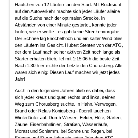
Häufchen von 12 Läufern an den Start. Mit Rücksicht
auf den Autoverkehr machte sich jeder Läufer alleine
auf die Suche nach der optimalen Strecke. In
Abständen von einer Minute gestartet, konnte jeder
laufen, wie er wollte - es gab keine Streckenvorgabe.
Der Schnee lag knöchelhoch und ein kalter Wind blies
den Läufern ins Gesicht. Hubert Stenten von der ATG,
der dem Lauf nach seiner aktiven Zeit noch lange als
Starter erhalten blieb, lief mit 1:15:06 h die beste Zeit.
Nach 1:30 h erreichte der Letzte den Chorusberg. Alle
waren sich einig: Diesen Lauf machen wir jetzt jedes
Jahr!
Auch in den folgenden Jahren blieb es dabei, dass
sich jeder kreuz und quer, rechts und links, seinen
Weg zum Chorusberg suchte. In Hahn, Venwegen,
Brand oder Relais Königsberg - überall tauchten
Winterläufer auf. Durch Wiesen, Felder, Höfe, Gärten,
Zäune, Eisenbahnlinien, Straßen, Wasserläufe,
Morast und Schlamm, bei Sonne und Regen, bei
Schnee und Sturm liefen sie jedes Jahr dem ATG-