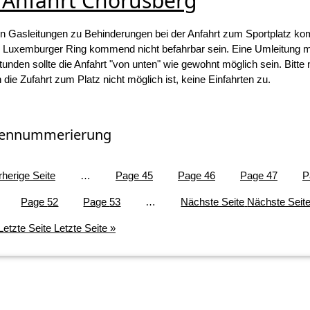
 Anfahrt Chorusberg
den Gasleitungen zu Behinderungen bei der Anfahrt zum Sportplatz k
 Luxemburger Ring kommend nicht befahrbar sein. Eine Umleitung mi
tunden sollte die Anfahrt "von unten" wie gewohnt möglich sein. Bitte
ie Zufahrt zum Platz nicht möglich ist, keine Einfahrten zu.
tennummerierung
rherige Seite
…
Page
45
Page
46
Page
47
P
Page
52
Page
53
…
Nächste Seite
Nächste Seite
Letzte Seite
Letzte Seite »