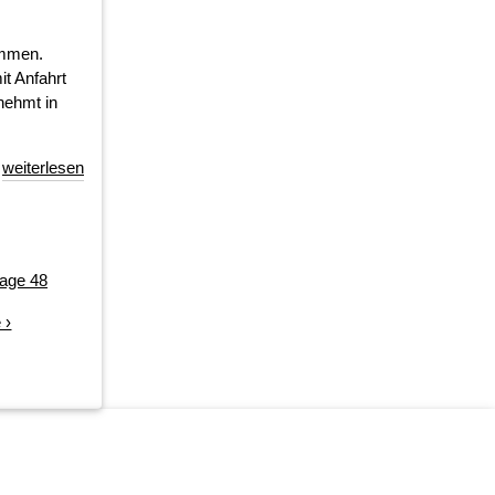
ommen.
t Anfahrt
 nehmt in
weiterlesen
age
48
 ›