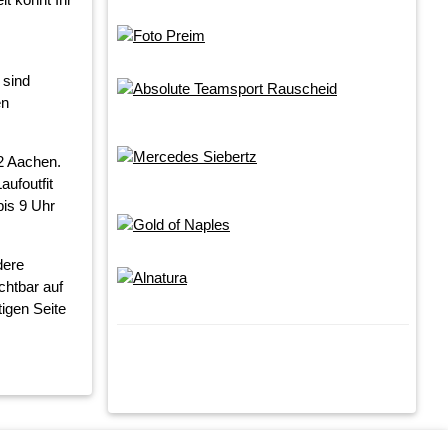
 sind
en
2 Aachen.
ufoutfit
bis 9 Uhr
dere
chtbar auf
tigen Seite