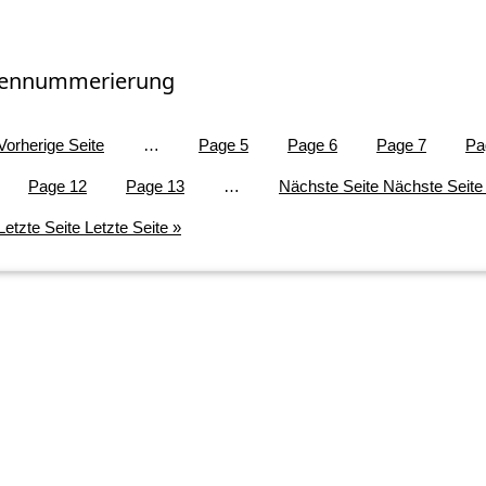
tennummerierung
 Vorherige Seite
…
Page
5
Page
6
Page
7
Pa
Page
12
Page
13
…
Nächste Seite
Nächste Seite 
Letzte Seite
Letzte Seite »
Footer menu
Startseite
Impressum