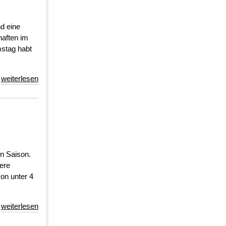
d eine
haften im
mstag habt
weiterlesen
en Saison.
sere
von unter 4
weiterlesen