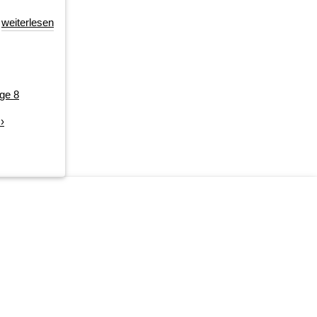
weiterlesen
ge
8
›