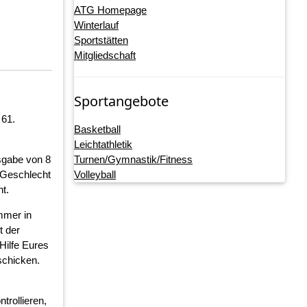
ATG Homepage
Winterlauf
Sportstätten
Mitgliedschaft
Sportangebote
 61.
Basketball
Leichtathletik
sgabe von 8
Turnen/Gymnastik/Fitness
e Geschlecht
Volleyball
ht.
mmer in
t der
Hilfe Eures
chicken.
trollieren,